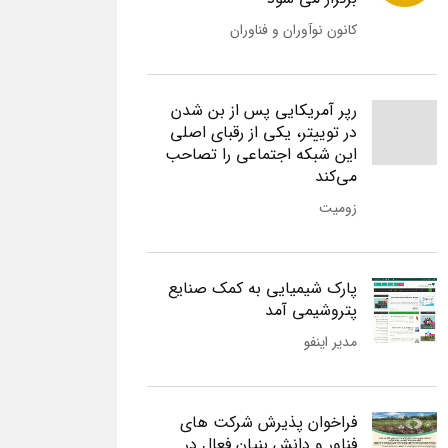
کانون نوآوران و فناوران
رپر آمریکایی پس از بن شدن
در توییتر، یکی از رقبای اصلی
این شبکه اجتماعی را تصاحب
می‌کند
زومیت
پارک شیمیایی به کمک صنایع
پتروشیمی آمد
مدیر اینفو
فراخوان پذیرش شرکت های
فناور و دانش بنیان فعال در