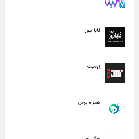
فابا نیوز
زومیت
همراه پرس
سلام نوپا