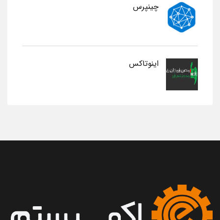
چینپرس
اینوتاکس