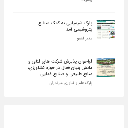
پارک شیمیایی به کمک صنایع
پتروشیمی آمد
مدیر اینفو
فراخوان پذیرش شرکت های فناور و
دانش بنیان فعال در حوزه کشاورزی،
منابع طبیعی و صنایع غذایی
پارک علم و فناوری مازندران