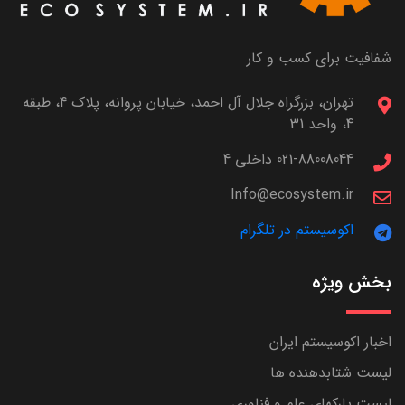
شفافیت برای کسب و کار
تهران، بزرگراه جلال آل احمد، خیابان پروانه، پلاک 4، طبقه
4، واحد 31
021-88008044 داخلی 4
Info@ecosystem.ir
اکوسیستم در تلگرام
بخش ویژه
اخبار اکوسیستم ایران
لیست شتابدهنده ها
لیست پارکهای علم و فناوری