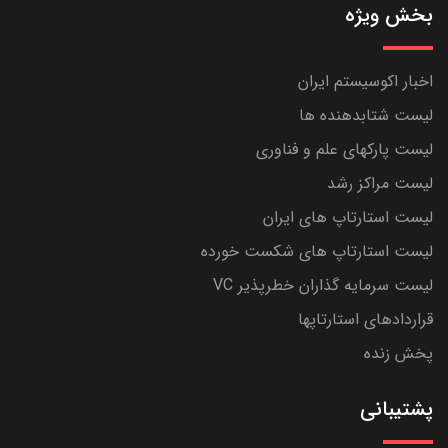
بخش ویژه
اخبار اکوسیستم ایران
لیست شتابدهنده ها
لیست پارکهای علم و فناوری
لیست مراکز رشد
لیست استارتاپ های ایران
لیست استارتاپ های شکست خورده
لیست سرمایه گذاران خطرپذیر VC
قراردادهای استارتاپها
پخش زنده
پشتیبانی