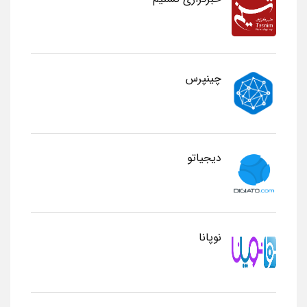
چینپرس
دیجیاتو
نوپانا