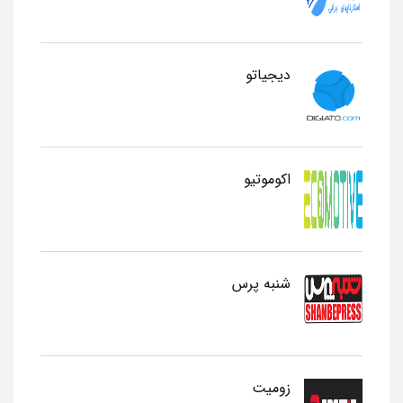
دیجیاتو
اکوموتیو
شنبه پرس
زومیت