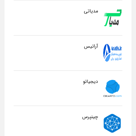
مدیاتی
آراتیس
دیجیاتو
چینپرس