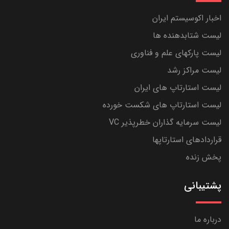
اخبار اکوسیستم ایران
لیست شتابدهنده ها
لیست پارکهای علم و فناوری
لیست مراکز رشد
لیست استارتاپ های ایران
لیست استارتاپ های شکست خورده
لیست سرمایه گذاران خطرپذیر VC
قراردادهای استارتاپها
پخش زنده
پشتیبانی
درباره ما