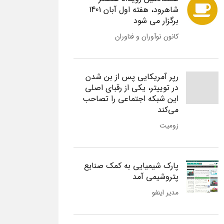
شاهرود، هفته اول آبان 1401
برگزار می شود
کانون نوآوران و فناوران
رپر آمریکایی پس از بن شدن
در توییتر، یکی از رقبای اصلی
این شبکه اجتماعی را تصاحب
می‌کند
زومیت
پارک شیمیایی به کمک صنایع
پتروشیمی آمد
مدیر اینفو