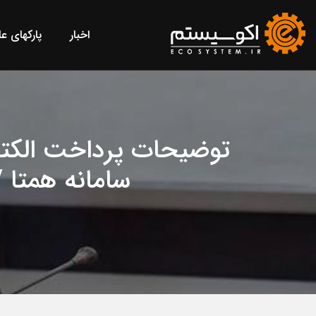
اخبار
پارکهای ع
توضیحات پرداخت الکترو
سامانه همتا / PSP فقط اطلاعات تراکنش را جابجا م