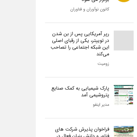
کانون نوآوران و فناوران
رپر آمریکایی پس از بن شدن
در توییتر، یکی از رقبای اصلی
این شبکه اجتماعی را تصاحب
می‌کند
زومیت
پارک شیمیایی به کمک صنایع
پتروشیمی آمد
مدیر اینفو
فراخوان پذیرش شرکت های
فناور و دانش بنیان فعال در