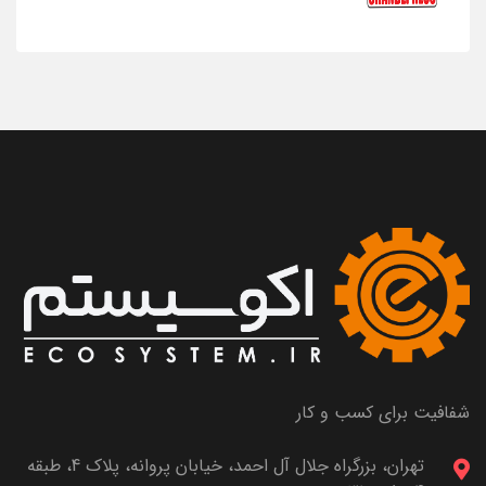
شفافیت برای کسب و کار
تهران، بزرگراه جلال آل احمد، خیابان پروانه، پلاک 4، طبقه