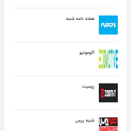
هفته نامه شنبه
اکوموتیو
زومیت
شنبه پرس