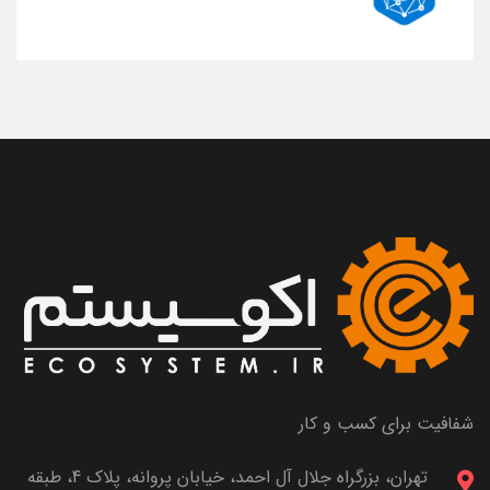
شفافیت برای کسب و کار
تهران، بزرگراه جلال آل احمد، خیابان پروانه، پلاک 4، طبقه