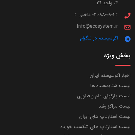
4، واحد 31
021-88008044 داخلی 4
Info@ecosystem.ir
اکوسیستم در تلگرام
بخش ویژه
اخبار اکوسیستم ایران
لیست شتابدهنده ها
لیست پارکهای علم و فناوری
لیست مراکز رشد
لیست استارتاپ های ایران
لیست استارتاپ های شکست خورده