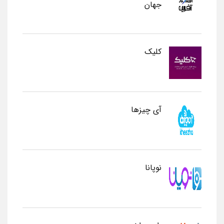
جهان
کلیک
آی چیزها
نوپانا