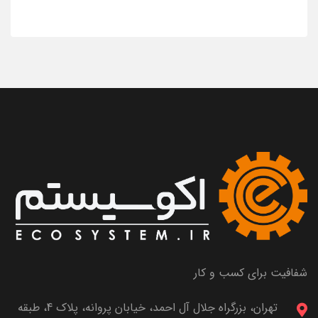
شفافیت برای کسب و کار
تهران، بزرگراه جلال آل احمد، خیابان پروانه، پلاک 4، طبقه