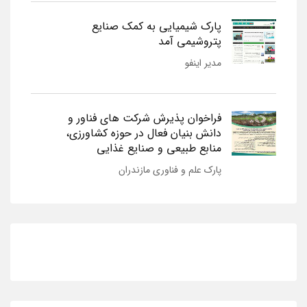
پارک شیمیایی به کمک صنایع
پتروشیمی آمد
مدیر اینفو
فراخوان پذیرش شرکت های فناور و
دانش بنیان فعال در حوزه کشاورزی،
منابع طبیعی و صنایع غذایی
پارک علم و فناوری مازندران