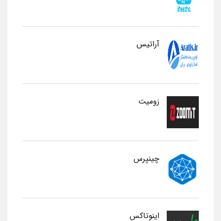
آراتیس
زومیت
چینپرس
اینوتاکس