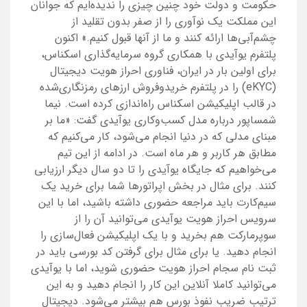
حکومت و دولت خود چنین چیزی را ندیده‌ایم که جوانان
این مملکت یک نوآوری را از صفر بدون تقلید از
چشم‌آبی‌ها ارائه کنند و ما از آنها قبول کنیم.» اکنون
پلتفرم یوآیدی با همکاری گروه سرمایه‌گذاری اسکناس،
برای اولین بار در ایران، فناوری احراز هویت دیجیتال
(eKYC) را در پلتفرم خریدوفروش ارزهای رمزنگاری‌شده
در قالب اپلیکیشن اسکناس راه‌اندازی کرده است. نیما
شمساپور درباره مدل کسب‌وکاری یوآیدی گفت: «ما بر
مبنای مدلی که در دنیا انجام می‌شود، کار می‌کنیم که
مطابق هر کاربر و هر ماه است. در ادامه از این تیم
می‌خواهیم که جایگاه یوآیدی را تا دو سال دیگر ارزیابی
کنند. برای مثال در بخش اپراتورها شما برای خرید یک
سیم‌کارت باید مراجعه حضوری داشته باشید، اما با این
سرویس احراز هویت یوآیدی می‌توانید آن را از
سوپرمارکت هم بخرید و با یک اپلیکیشن فعال‌سازی را
انجام دهید. یا برای مثال برای گرفتن کد بورسی باید در
ثبت نام سجام احراز هویت حضوری شوید، اما با یوآیدی
می‌توانید کاملا آنلاین این کار را انجام دهید و به این
ترتیب ضریب نفوذ بورس هم بیشتر می‌شود. دیجیتال