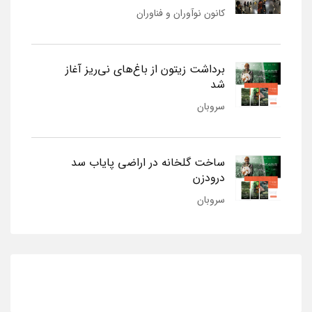
کانون نوآوران و فناوران
برداشت زیتون از باغ‌های نی‌ریز آغاز
شد
سروبان
ساخت گلخانه در اراضی پایاب سد
درودزن
سروبان