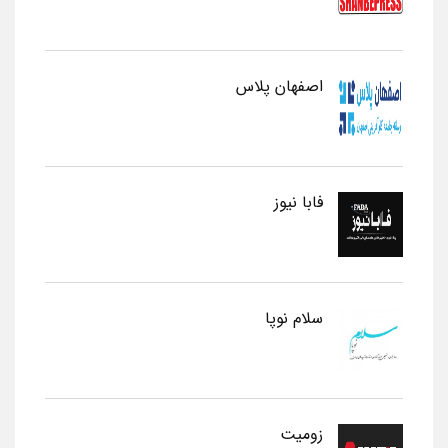
اصفهان پلاس
فابا نیوز
سلام نوپا
زومیت