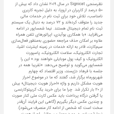
نظرسنجی Signicat در سال ۲۰۱۹ نشان داد که بیش از
۵۰ درصد از کاربران در اروپا، به دلیل تجربه کاربری
نامناسب، تلاش خود برای ثبت نام در خدمات مالی
جدید را متوقف کرده‌اند و ۷۲ درصد به دنبال یک سیستم
ثبت نام تمام دیجیتال هستند. نیما شمساپور در ادامه
می‌افزاید: «با همکاری یوآیدی، اپراتورهای تلفن همراه
علاوه بر امکان حذف مراجعه حضوری به‌منظور فعال‌سازی
سیم‌کارت، قادر به ارائه خدمات در زمینه اینترنت اشیا،
تجارت الکترونیک، سلامت الکترونیک، پاسپورت
الکترونیک و کیف پول موبایلی خواهند بود.» این را
شمساپور می‌گوید و توضیح می‌دهد: «تقریبا همه در
جلسه با فرهاد دژپسند، وزیر اقتصاد که چهارم
شهریورماه برگزار شد، گفتند که ما در موضوع احراز
هویت مشکل داریم و واژه «احراز هویت دیجیتال» بیش
از ۲۰ بار تکرار شد. چرا ما برای خرید یک کریپتوکارنسی
یا گرفتن درگاه پرداخت باید عکس کارت ملی کنار صورت
و چندین عکس دیگر بگیریم (گاهی این فرایند آن‌قدر
سخت است که شخص از ادامه کار منصرف می‌شود).
نیما شمساپور در مورد مهم‌ترین چالش احراز هویت