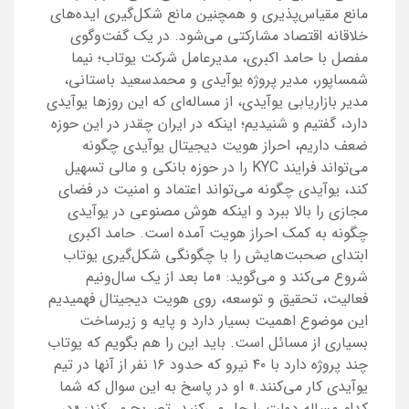
مانع مقیاس‌پذیری و همچنین مانع شکل‌گیری ایده‌های
خلاقانه اقتصاد مشارکتی می‌شود. در یک گفت‌وگوی
مفصل با حامد اکبری، مدیرعامل شرکت یوتاب؛ نیما
شمساپور، مدیر پروژه یوآیدی و محمدسعید باستانی،
مدیر بازاریابی یوآیدی، از مساله‌ای که این روزها یوآیدی
دارد، گفتیم و شنیدیم؛ اینکه در ایران چقدر در این حوزه
ضعف داریم، احراز هویت دیجیتال یوآیدی چگونه
می‌تواند فرایند KYC را در حوزه بانکی و مالی تسهیل
کند، یوآیدی چگونه می‌تواند اعتماد و امنیت در فضای
مجازی را بالا ببرد و اینکه هوش مصنوعی در یوآیدی
چگونه به کمک احراز هویت آمده است. حامد اکبری
ابتدای صحبت‌هایش را با چگونگی شکل‌گیری یوتاب
شروع می‌کند و می‌گوید: «ما بعد از یک سال‌ونیم
فعالیت، تحقیق و توسعه، روی هویت دیجیتال فهمیدیم
این موضوع اهمیت بسیار دارد و پایه و زیرساخت
بسیاری از مسائل است. باید این را هم بگویم که یوتاب
چند پروژه دارد با ۴۰ نیرو که حدود ۱۶ نفر از آنها در تیم
یوآیدی کار می‌کنند.» او در پاسخ به این سوال که شما
کدام مساله دولت را حل می‌کنید، تصریح می‌کند: «در