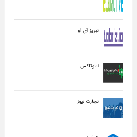
تبریز آی او
اینوتاکس
تجارت نیوز
چینپرس