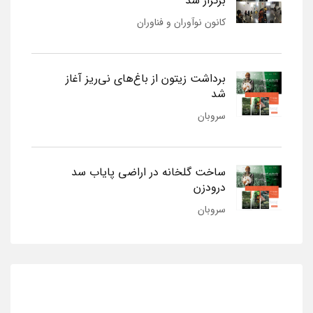
برگزار شد
کانون نوآوران و فناوران
برداشت زیتون از باغ‌های نی‌ریز آغاز
شد
سروبان
ساخت گلخانه در اراضی پایاب سد
درودزن
سروبان