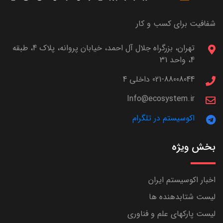
شفافیت برای کسب و کار
تهران، بزرگراه جلال آل احمد، خیابان پروانه، پلاک 4، طبقه
4، واحد 31
021-88008044 داخلی 4
Info@ecosystem.ir
اکوسیستم در تلگرام
بخش ویژه
اخبار اکوسیستم ایران
لیست شتابدهنده ها
لیست پارکهای علم و فناوری