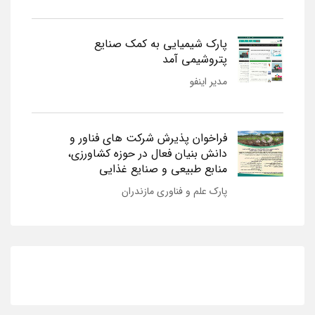
پارک شیمیایی به کمک صنایع
پتروشیمی آمد
مدیر اینفو
فراخوان پذیرش شرکت های فناور و
دانش بنیان فعال در حوزه کشاورزی،
منابع طبیعی و صنایع غذایی
پارک علم و فناوری مازندران