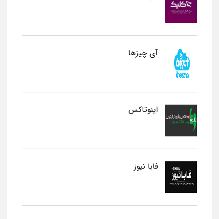
آی چیزها
اینوتاکس
فابا نیوز