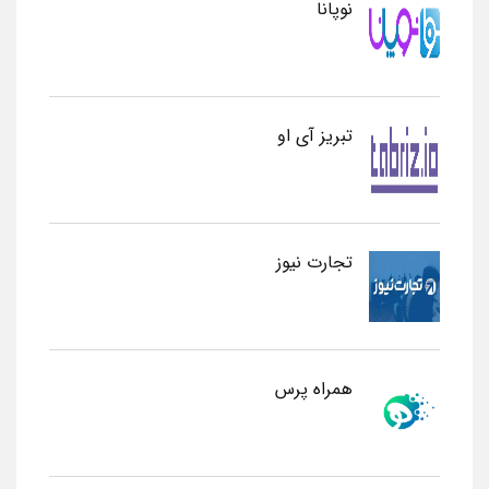
نوپانا
تبریز آی او
تجارت نیوز
همراه پرس