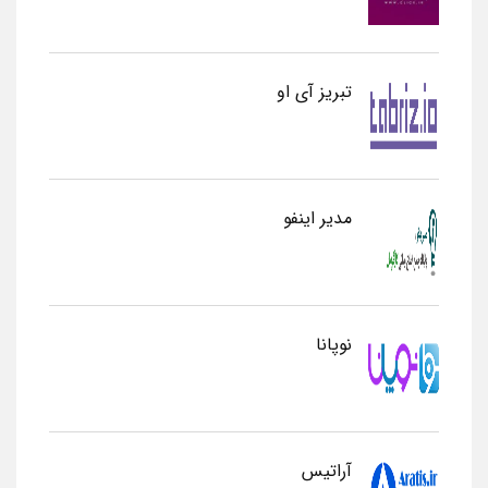
تبریز آی او
مدیر اینفو
نوپانا
آراتیس