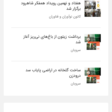
هفتاد و نهمین رویداد همفکر شاهرود
برگزار شد
کانون نوآوران و فناوران
برداشت زیتون از باغ‌های نی‌ریز آغاز
شد
سروبان
ساخت گلخانه در اراضی پایاب سد
درودزن
سروبان