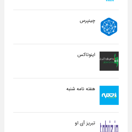
چینپرس
اینوتاکس
هفته نامه شنبه
تبریز آی او