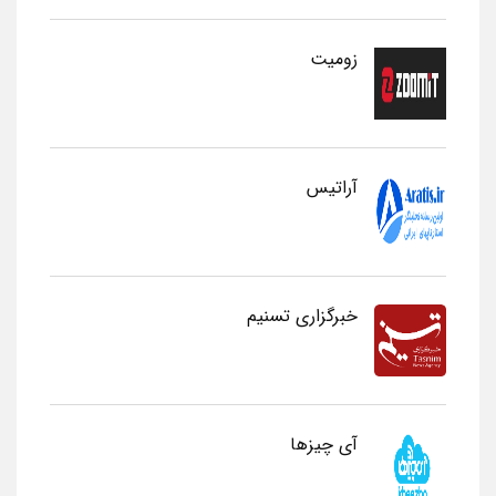
زومیت
آراتیس
خبرگزاری تسنیم
آی چیزها