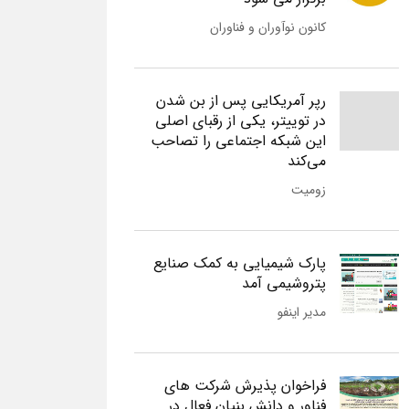
کانون نوآوران و فناوران
رپر آمریکایی پس از بن شدن
در توییتر، یکی از رقبای اصلی
این شبکه اجتماعی را تصاحب
می‌کند
زومیت
پارک شیمیایی به کمک صنایع
پتروشیمی آمد
مدیر اینفو
فراخوان پذیرش شرکت های
فناور و دانش بنیان فعال در