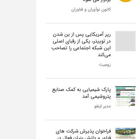
کانون نوآوران و فناوران
رپر آمریکایی پس از بن شدن
در توییتر، یکی از رقبای اصلی
این شبکه اجتماعی را تصاحب
می‌کند
زومیت
پارک شیمیایی به کمک صنایع
پتروشیمی آمد
مدیر اینفو
فراخوان پذیرش شرکت های
فناور و دانش بنیان فعال در