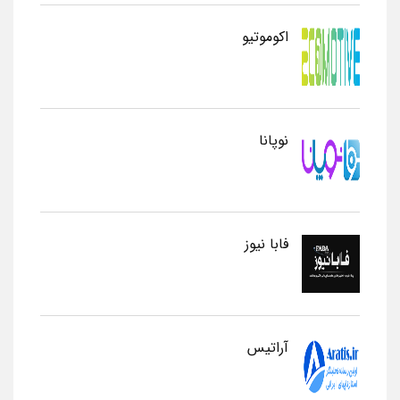
اکوموتیو
نوپانا
فابا نیوز
آراتیس