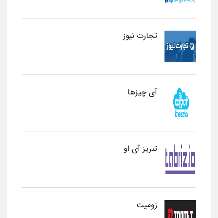
تجارت نیوز
آی چیزها
تبریز آی او
زومیت