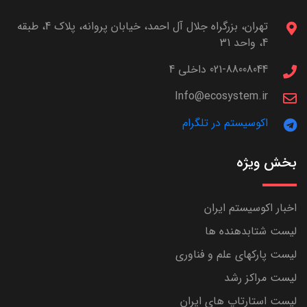
تهران، بزرگراه جلال آل احمد، خیابان پروانه، پلاک 4، طبقه
4، واحد 31
021-88008044 داخلی 4
Info@ecosystem.ir
اکوسیستم در تلگرام
بخش ویژه
اخبار اکوسیستم ایران
لیست شتابدهنده ها
لیست پارکهای علم و فناوری
لیست مراکز رشد
لیست استارتاپ های ایران