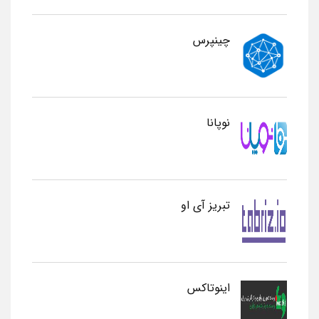
چینپرس
نوپانا
تبریز آی او
اینوتاکس