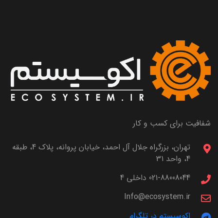
شفافیت برای کسب و کار
تهران، بزرگراه جلال آل احمد، خیابان پروانه، پلاک 4، طبقه
4، واحد 31
021-88008044 داخلی 4
Info@ecosystem.ir
اکوسیستم در تلگرام