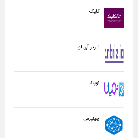
کلیک
تبریز آی او
نوپانا
چینپرس