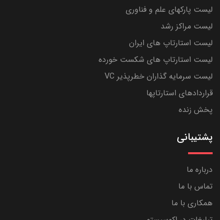
لیست پارکهای علم و فناوری
لیست مراکز رشد
لیست استارتاپ های ایران
لیست استارتاپ های شکست خورده
لیست سرمایه گذاران خطرپذیر VC
قراردادهای استارتاپها
پخش زنده
پشتیبانی
درباره ما
تماس با ما
همکاری با ما
تبلیغات در اکوسیستم