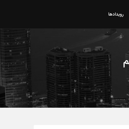
رویدادها
م