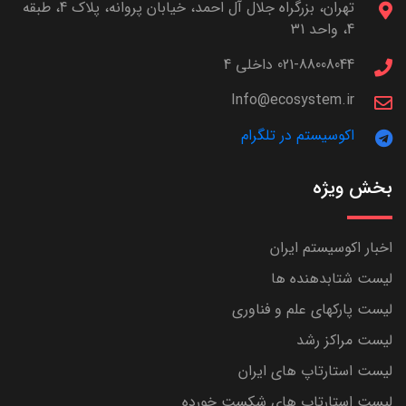
تهران، بزرگراه جلال آل احمد، خیابان پروانه، پلاک 4، طبقه
4، واحد 31
021-88008044 داخلی 4
Info@ecosystem.ir
اکوسیستم در تلگرام
بخش ویژه
اخبار اکوسیستم ایران
لیست شتابدهنده ها
لیست پارکهای علم و فناوری
لیست مراکز رشد
لیست استارتاپ های ایران
لیست استارتاپ های شکست خورده