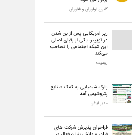
کانون نوآوران و فناوران
رپر آمریکایی پس از بن شدن
در توییتر، یکی از رقبای اصلی
این شبکه اجتماعی را تصاحب
می‌کند
زومیت
پارک شیمیایی به کمک صنایع
پتروشیمی آمد
مدیر اینفو
فراخوان پذیرش شرکت های
فناور و دانش بنیان فعال در