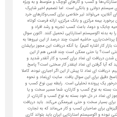
ی استارتاپ‌ها و کسب و کارهای کوچک و متوسط و به ویژه
ی سیستم دولتی و بانکی است. اما تصمیم اخیر شاپرک
ی آنلاین، می‌تواند تیر خلاصی برای کسب‌و‌کارهای خرد
برخورد بیمه مرکزی و بانک مرکزی، ارائه فرصت کوتاه
حیه چابک و دوما، باعث کسب تجربه و رشد افراد و
را به بدنه اکوسیستم استارتاپی تحمیل کنند. اکنون سوال
رداخت‌یاری، حاشیه امنیت چند درصد از این نیروها به
ازار کار اشاره کنیم). یا آنکه دریافت این مجوز برایشان
 سختی است؟ یا حتی ممکن است چند قدمی هم از این
ی شدن دریافت ای نماد برای کسب و کار آنقدر شدید و
د که آیا گرفتن ای نماد اینقدر کار سختی است؟ پاسخ
: دریافت ای نماد تا پیش از این اگر اجباری نبوده، کاملا
اسخ دقیق برای این سوال یافت. سایت ای‌نماد و نحوه
د درخور یک پرونده تحلیلی است. رابطه بین نوع کسب و
گفت بسته به نوع کسب و کارتان، شما مسیر سخت و یا
جوز ای نماد در دل خود بسته به نوع کسب و کارتان، از
 برای بسیار سخت و حتی غیرممکن می‌کند. باید دریافت
انگیزه‌ای برای صاحبان کسب و کار می‌ماند که به تجارت
نی نبوده و اکوسیستم استارتاپی ایران باید بتواند کاری