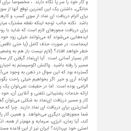
و کار خود را سر پا نگاه دارند. ، مخصوصا برا
خانگی، داشتن یک این کمترین توقع آنها از سو
برای الزام دریافت ای نماد از سوی کسب و کارها
باشد. نکته جالب توجه اینکه نقطه مشترک میان 
برای دریافت مجوزهای لازم است که شاید با رو
ایده‌هایی می‌شوند که می‌توانند خیلی زود خود 
اینجاست: در صورت حذف کامل (یا حتی ناقص) پ
خطر خواهد افتاد؟ (لازم نیست باز هم به وضعیت ب
کار بسیار آسانی است. آیا ای‌نماد گرفتن کار
مسیر را رفته باشید. واکنش اکوسیستم به اجبار
گسترده بود که این سوال در ذهن به وجود می‌آی
کوتاه: آری و خیر. اگر بخواهیم خیلی راحت بگوییم
الزامی بوده است. اما در حقیقت نمی‌توان یک پ
ارائه خدمات پشتیبانی تلفنی و آنلاین آن، خو
کار و مسیر دریافت ای‌نماد به شکلی می‌توان 
آسان‌تری برای دریافت ای نماد دارید. چرا که م
شما مجوزهای دیگری می‌خواهد. و همین کار را
کند، آیا زمان، انرژی، سرمایه و مهم‌تر از همه، 
اصلی خود بپردازند؟ ایران نیز از این قاعده مستث