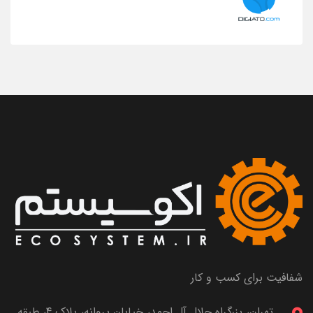
شفافیت برای کسب و کار
تهران، بزرگراه جلال آل احمد، خیابان پروانه، پلاک 4، طبقه