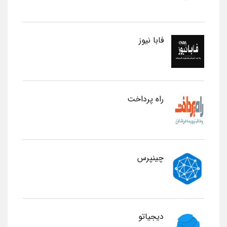
فابا نیوز
راه پرداخت
چینپرس
دیجیاتو