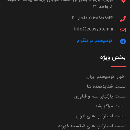
4، واحد 31
021-88008044 داخلی 4
Info@ecosystem.ir
اکوسیستم در تلگرام
بخش ویژه
اخبار اکوسیستم ایران
لیست شتابدهنده ها
لیست پارکهای علم و فناوری
لیست مراکز رشد
لیست استارتاپ های ایران
لیست استارتاپ های شکست خورده