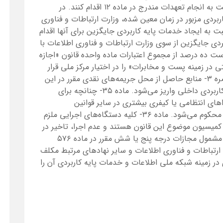
چهار ماه پس از لازم الاجرا شدن این قانون، نسبت به انجام تعهدات مندرج در ماده ۱۲ اقدام کنند. در
دی مزبور در زمان معین شده، وزارت ارتباطات و فناوری
 ایجاد خدمات پایه کاربردی جایگزین برای آنها اقدام
ی جایگزین از سوی وزارت ارتباطات و فناوری اطلاعات با
ست ده درصد از مجموع اعتبارات ماده واحده قانون «اجازه
در زمینه پست و مخابرات» را در اختیار مرکز ملی قرار
دهد تا خود راسا در این خصوص اقدام کند. تبصره ۳- منابع حاصل از محل جریمه‌های نقدی مقرر در این
ماده به حساب صندوق حمایت از خدمات پایه کاربردی داخلی واریز می‌شود. ماده ۳۵- چنانچه برای
ای انتظامی یا کیفری بیشتری در سایر قوانین
پیش‌بینی‌شده باشد مرتکب به مجازات شدیدتر محکوم می‌شود. ماده ۳۶- کلیه دستگاه‌های اجرایی ملزم
میسیون موضوع این قانون هستند و عدم اجرا، تاخیر در
اجرا و اجرای خلاف یا ناقص مصوبات کمیسیون مشمول مجازات درجه پنج یا شش مقرر در ماده ۵۷۶
ت اسلامی می‌شود. ماده ۳۷- وزارت ارتباطات و فناوری اطلاعات و سایر نهادهای مرتبط مکلف
 زمینه شبکه ملی اطلاعات و خدمات پایه کاربردی آن را