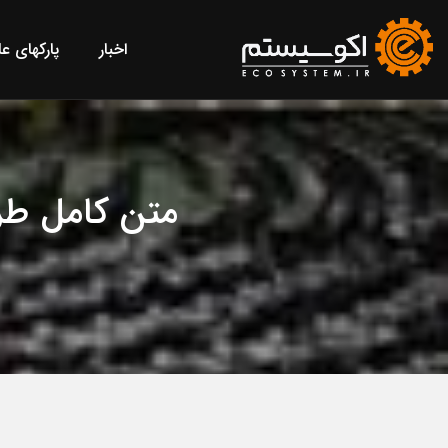
اخبار
پارکهای ع
متن کامل طر