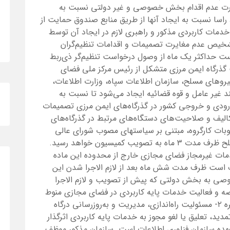
ورت عدم اقدام بخش خصوصی و غیر دولتی نسبت به
 راسا نسبت به ایجاد آنها از طریق منابع صندوق حمایت از
خدمات کاربردی مذکور و راهبری لازم در ایجاد آن توسط
خیص عدم مغایرت تصمیمات و اقدامات تنظیم‌گران
 حداکثر یک ماه از وصول درخواست تنظیم‌گر ذی‌ربط
 ماده ۹- کارگروه مدیریت گذرگاه ایمن مرزی متشکل از رئیس مرکز ملی فضای
یروهای مسلح، سازمان اطلاعات سپاه، وزارت اطلاعات،
ند غیر عامل و قوه قضائیه ایجاد می‌شود تا نسبت به
رودی و خروجی کشور در گذرگاه‌های ایمن مرزی تصمیمات
۱۰ – نظام دسترسی، تکالیف و صلاحیت‌های دستگاه‌های مرتبط در گذرگاه‌های
صوبات کارگروه، مبتنی بر سیاستهای مصوب شورای عالی
فضای مجازی به پیشنهاد ستاد کل نیروهای مسلح ظرف مدت ۳ ماه به تصویب کمیسیون خواهد رسید.
و خدمات غیرمجاز فضای مجازی خارج از محدوده این ماده
 است ظرف مدت شش ماه بعد از لازم الاجرا شدن این
ی به بخش دولتی که پیش از تصویب و لازم الاجرا
ن وجود داشته اقدام کند. ماده ۱۲- عرضه و فعالیت خدمات پایه کاربردی در فضای مجازی منوط
به رعایت قوانین کشور و شرایط ذیل است: تبصره ۲- مسئولیت راه‌اندازی، مدیریت و به‌روزرسانی درگاه
دید، تعلیق یا لغو مجوز به خدمات پایه کاربردی اثرگذار
هده سازمان فناوری اطلاعات است. سازمان مذکور موظف