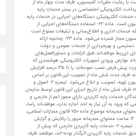
مرکزی موظف است با رعایت مقررات کمیسیون، ظرف مدت چهار ماه از
پرداخت الکترونیکی اختصاصی در بستر خدمات پایه
ائه خدمات الکترونیکی دستگاه‌های اجرایی در خدمات پایه
کاربردی خارجی دارای مجوز منوط به تائید کمیسیون است. ماده ۲۲- استفاده دستگاه‌های اجرایی از
ئه خدمات اداری و اطلاع‌رسانی و تبلیغات ممنوع است
مگر در مواردی که به‌موجب قانون یا مصوبه کمیسیون مجاز شمرده می‌شود. ماده ۲۳- چنانچه ارائه
 دسترسی و بهره‌برداری از خدمات عمومی و دولت
ای ذی‌ربط موظف‌اند طبق الزامات و دستورالعمل‌های
 ماده ۲۴- کمیسیون می‌تواند عوارض ورودی تجهیزات الکترونیکی هوشمندی که
خدمات پایه کاربردی خارجی فاقد مجوز را به صورت پیش فرض نصب نموده‌اند، را تا ۳۵ درصد افزایش
 این ماده، ظرف مدت شش ماه از تصویب این قانون بر اساس
مصوبات شورا و سایر قوانین مربوط توسط کمیسیون تهیه، تصویب و ابلاغ می‌شود. تبصره ۲- اصول و
ضوابط مربوط به پدافند غیرعامل موضوع بند «۱۰» ظرف شش ماه از تاریخ اجرای این قانون توسط سازمان
 ابلاغ می‌شود. ماده ۲۶- ارائه‌دهندگان خدمات پایه کاربردی دارای مجوز اعم از خارجی و
که ورود به آن نیاز به اخذ اجازه ندارد، موظف‌اند راسا،
مطابق فهرست اعلامی کارگروه تعیین مصادیق محتوای مجرمانه موضوع ماده ۷۵۰ قانون مجازات اسلامی،
ضمن رعایت بند ۱۳ ماده ۲۴، حداکثر ظرف مدت ۱۲ ساعت محتوای مجرمانه مزبور را پالایش و گزارش
مربوط را به دبیرخانه کارگروه مذکور ارسال نمایند. تبصره ۲- خدمات پایه کاربردی خارجی که پیش از
 خدمات پایه کاربردی اثرگذار بوده¬اند، موظفند ظرف