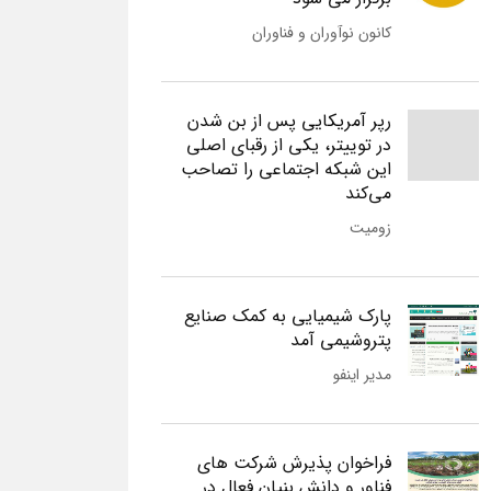
کانون نوآوران و فناوران
رپر آمریکایی پس از بن شدن
در توییتر، یکی از رقبای اصلی
این شبکه اجتماعی را تصاحب
می‌کند
زومیت
پارک شیمیایی به کمک صنایع
پتروشیمی آمد
مدیر اینفو
فراخوان پذیرش شرکت های
فناور و دانش بنیان فعال در