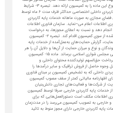
است به صورت فصلی گزارش عملکرد درگاه موضوع این ماده را به کمیسیون ارائه دهد. تبصره ۳- شرایط
بهره‌برداری دستگاه‌های اجرایی از خدمات پایه کاربردی داخلی اختصاصی حداکثر ظرف مدت ۶ ماه توسط
‌شود. تبصره ۴ – مرکز ملی فضای مجازی به صورت ماهانه خدمات پایه کاربردی
وری اطلاعات اعلام می¬نماید. سازمان فناوری اطلاعات
ا انجام دهد و نسبت به اعطای مجوزها، به درخواست
خدمات پایه کاربردی و بر اساس ضوابط تعیین شده از سوی کمیسیون اقدام کند. تبصره ۲- کمیسیون
ت، گزارش حمایت‌های به‌عمل‌آمده از خدمات پایه
ندگان و نوع و میزان حمایت از آن‌ها و دلایل آن را هر
سه ماه یک‌بار به اطلاع عموم و کمیسیون فرهنگی مجلس شواری اسلامی برساند. ماده ۱۵- کمیسیون
اخت حق‌السهم تولیدکننده محتوای داخلی و
حل وجوه حاصل از فروش ترافیک و سایر درآمدها را
اده ۱۶- خدمات پایه کاربردی داخلی که به تشخیص کمیسیون بر مبنای فناوری
مبنای اظهارنامه مالیاتی کمتر از سقف مصوب کمیسیون
ت از شرکت‌ها و فعالیت‌های تجاری دانش‌بنیان
افیک هر یک از خدمات پایه کاربردی خارجی صرفا توسط کمیسیون
 ارتباطات و فناوری اطلاعات مکلف است دستورالعمل‌هایی که برای
 و خارجی به تصویب کمیسیون می‌رسد را در مدت‌زمان
ت پایه کاربردی خارجی دارای مجوز منوط به تائید