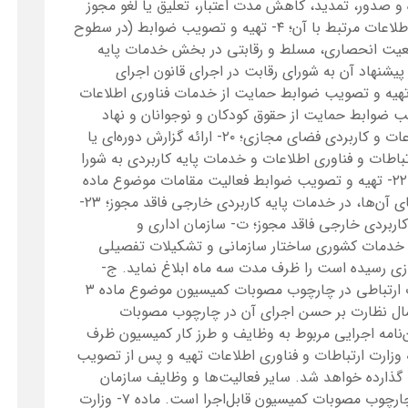
رگاه و صدور، تمدید، کاهش مدت اعتبار، تعلیق یا لغو مجوز
فعالیت خدمات پایه کاربردی و خدمات فناوری اطلاعات مرتبط با آن؛ ۴- تهیه و تصویب ضوابط (در سطوح
ضعیت انحصاری، مسلط و رقابتی در بخش خدمات پایه
پیشنهاد آن به شورای رقابت در اجرای قانون اجرای
ت‌های کلی اصل (۴۴) قانون اساسی؛ ۱۴- تهیه و تصویب ضوابط حمایت از خدمات فناوری اطلاعات
ی و بومی؛ ۱۵- تهیه و تصویب ضوابط حمایت از حقوق کودکان و نوجوانان و نهاد
خانواده در کاربری خدمات ارتباطی، فناوری اطلاعات و کاربردی فضای مجازی؛ ۲۰- ارائه گزارش دوره‌ای یا
ات و فناوری اطلاعات و خدمات پایه کاربردی به شورا
و مجلس شورای اسلامی و سایر مراجع ذی‌ربط؛ ۲۲- تهیه و تصویب ضوابط فعالیت مقامات موضوع ماده
(۷۱) قانون مدیریت خدمات کشوری و هم‌طرازهای آن‌ها، در خدمات پایه کاربردی خارجی فاقد مجوز؛ ۲۳-
اربردی خارجی فاقد مجوز؛ ت- سازمان اداری و
مکلف است با رعایت ماده ۲۹ قانون خدمات کشوری ساختار سازمانی و تشکیلات تفصیلی
ی رسیده است را ظرف مدت سه ماه ابلاغ نماید. ج-
تصویب جداول تعرفه‌ها و نرخ‌های کلیه خدمات ارتباطی در چارچوب مصوبات کمیسیون موضوع ماده ۳
عمال نظارت بر حسن اجرای آن در چارچوب مصوبات
نون تبصره- آئین‌نامه اجرایی مربوط به وظایف و طرز کار کمیسیون ظرف
وزارت ارتباطات و فناوری اطلاعات تهیه و پس از تصویب
نون به‌موقع اجرا گذارده خواهد شد. سایر فعالیت‌ها و وظایف سازمان
فناوری اطلاعات مندرج در ماده مذکور صرفا در چارچوب مصوبات کمیسیون قابل‌اجرا است. ماده ۷- وزارت