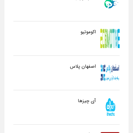
اکوموتیو
اصفهان پلاس
آی چیزها