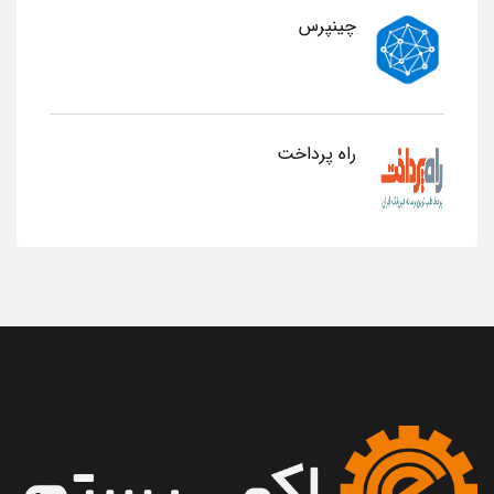
چینپرس
راه پرداخت