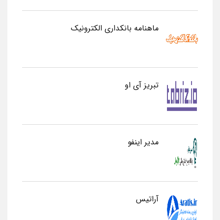
ماهنامه بانکداری الکترونیک
تبریز آی او
مدیر اینفو
آراتیس