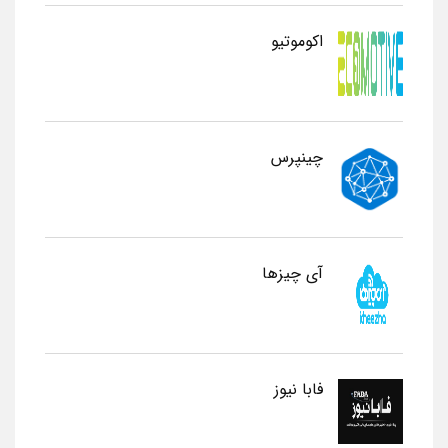
اکوموتیو
چینپرس
آی چیزها
فابا نیوز