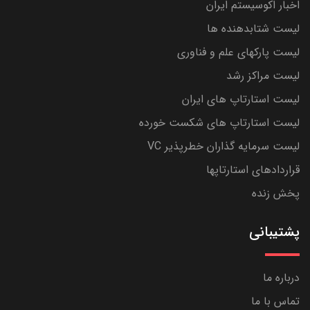
اخبار اکوسیستم ایران
لیست شتابدهنده ها
لیست پارکهای علم و فناوری
لیست مراکز رشد
لیست استارتاپ های ایران
لیست استارتاپ های شکست خورده
لیست سرمایه گذاران خطرپذیر VC
قراردادهای استارتاپها
پخش زنده
پشتیبانی
درباره ما
تماس با ما