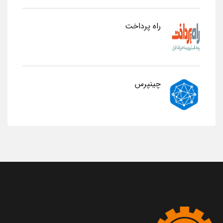
راه پرداخت
چینپرس