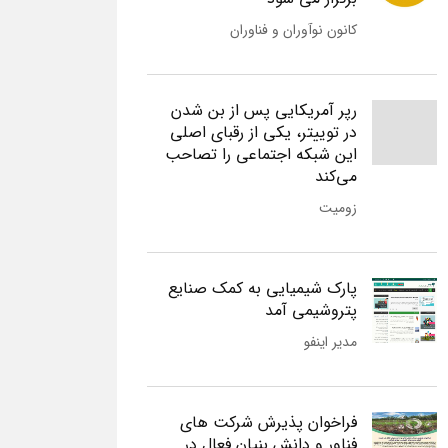
کانون نوآوران و فناوران
رپر آمریکایی پس از بن شدن
در توییتر، یکی از رقبای اصلی
این شبکه اجتماعی را تصاحب
می‌کند
زومیت
پارک شیمیایی به کمک صنایع
پتروشیمی آمد
مدیر اینفو
فراخوان پذیرش شرکت های
فناور و دانش بنیان فعال در