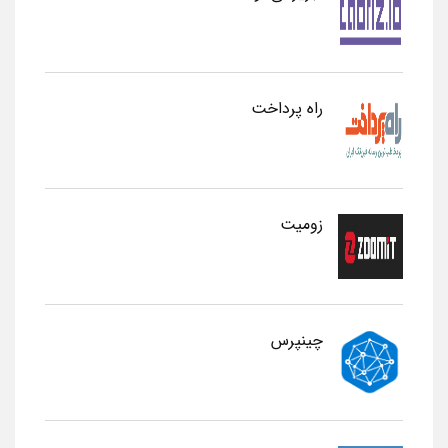
راه پرداخت
زومیت
چینپرس