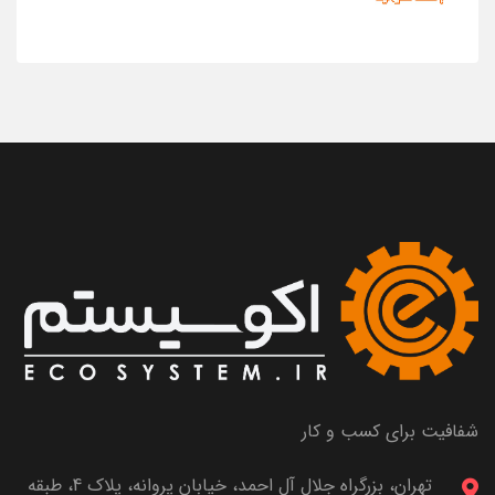
شفافیت برای کسب و کار
تهران، بزرگراه جلال آل احمد، خیابان پروانه، پلاک 4، طبقه