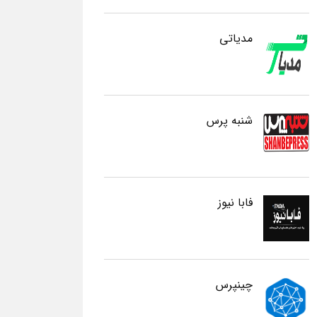
مدیاتی
شنبه پرس
فابا نیوز
چینپرس