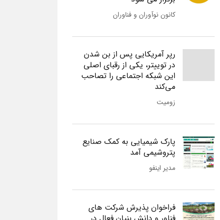
کانون نوآوران و فناوران
رپر آمریکایی پس از بن شدن
در توییتر، یکی از رقبای اصلی
این شبکه اجتماعی را تصاحب
می‌کند
زومیت
پارک شیمیایی به کمک صنایع
پتروشیمی آمد
مدیر اینفو
فراخوان پذیرش شرکت های
فناور و دانش بنیان فعال در