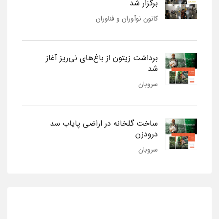
برگزار شد
کانون نوآوران و فناوران
برداشت زیتون از باغ‌های نی‌ریز آغاز
شد
سروبان
ساخت گلخانه در اراضی پایاب سد
درودزن
سروبان