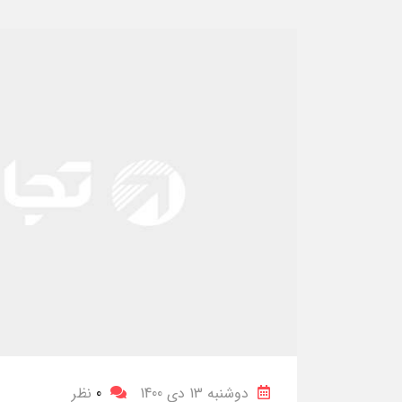
دوشنبه 13 دی 1400
0
نظر