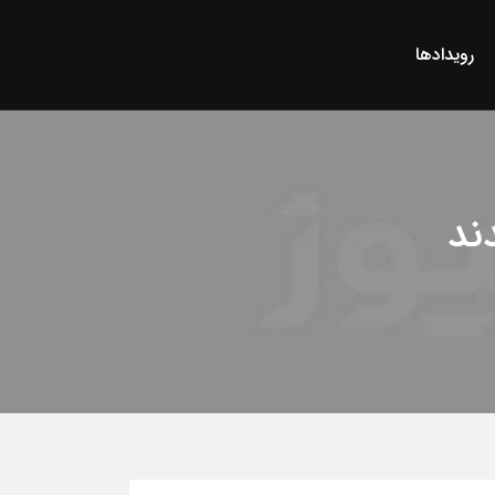
رویدادها
ند