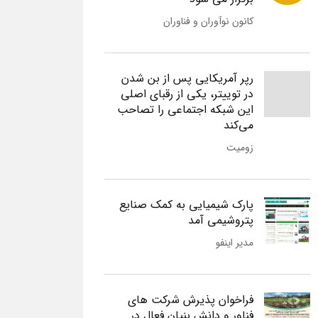
کانون نوآوران و فناوران
رپر آمریکایی پس از بن شدن
در توییتر، یکی از رقبای اصلی
این شبکه اجتماعی را تصاحب
می‌کند
زومیت
پارک شیمیایی به کمک صنایع
پتروشیمی آمد
مدیر اینفو
فراخوان پذیرش شرکت های
فناور و دانش بنیان فعال در