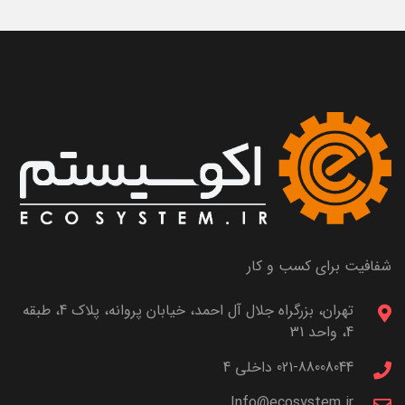
شفافیت برای کسب و کار
تهران، بزرگراه جلال آل احمد، خیابان پروانه، پلاک 4، طبقه
4، واحد 31
021-88008044 داخلی 4
Info@ecosystem.ir