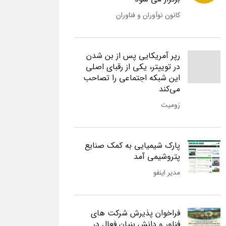
کانون نوآوران و فناوران
رپر آمریکایی پس از بن شدن
در توییتر، یکی از رقبای اصلی
این شبکه اجتماعی را تصاحب
می‌کند
زومیت
پارک شیمیایی به کمک صنایع
پتروشیمی آمد
مدیر اینفو
فراخوان پذیرش شرکت های
فناور و دانش بنیان فعال در