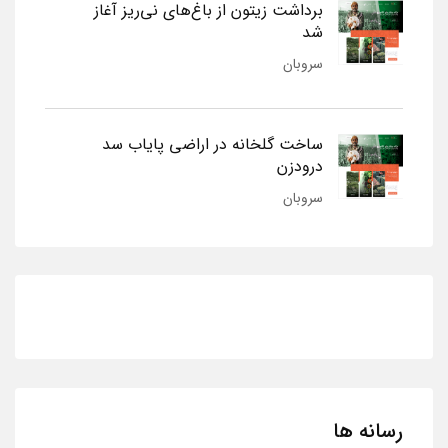
برداشت زیتون از باغ‌های نی‌ریز آغاز
شد
سروبان
ساخت گلخانه در اراضی پایاب سد
درودزن
سروبان
رسانه ها