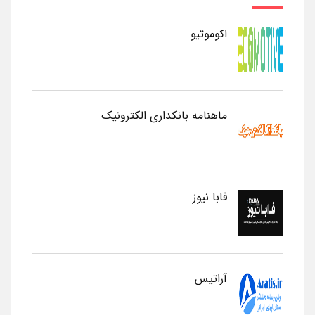
اکوموتیو
ماهنامه بانکداری الکترونیک
فابا نیوز
آراتیس