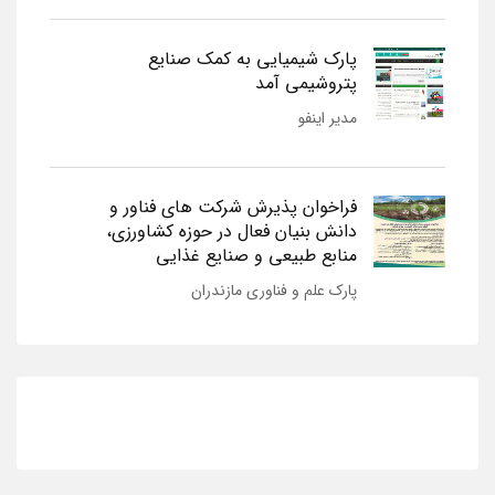
پارک شیمیایی به کمک صنایع
پتروشیمی آمد
مدیر اینفو
فراخوان پذیرش شرکت های فناور و
دانش بنیان فعال در حوزه کشاورزی،
منابع طبیعی و صنایع غذایی
پارک علم و فناوری مازندران