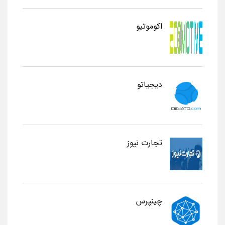
اکوموتیو
دیجیاتو
تجارت نیوز
چینپرس