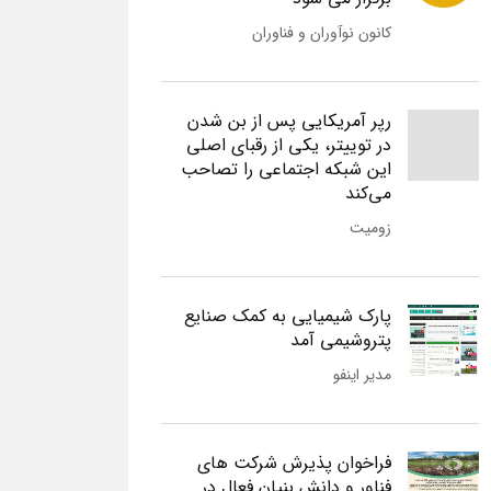
کانون نوآوران و فناوران
رپر آمریکایی پس از بن شدن
در توییتر، یکی از رقبای اصلی
این شبکه اجتماعی را تصاحب
می‌کند
زومیت
پارک شیمیایی به کمک صنایع
پتروشیمی آمد
مدیر اینفو
فراخوان پذیرش شرکت های
فناور و دانش بنیان فعال در