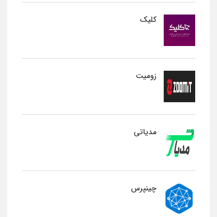
کلیک
زومیت
مدیاتی
چینپرس