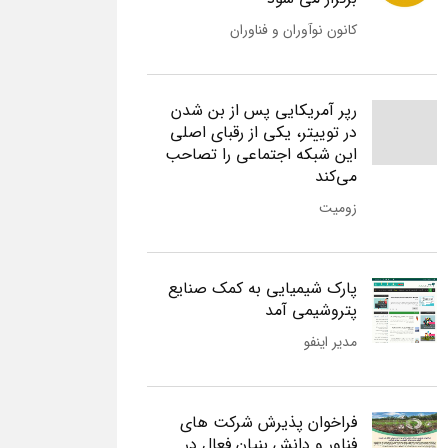
کانون نوآوران و فناوران
رپر آمریکایی پس از بن شدن
در توییتر، یکی از رقبای اصلی
این شبکه اجتماعی را تصاحب
می‌کند
زومیت
پارک شیمیایی به کمک صنایع
پتروشیمی آمد
مدیر اینفو
فراخوان پذیرش شرکت های
فناور و دانش بنیان فعال در