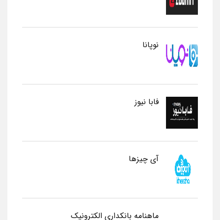
نوپانا
فابا نیوز
آی چیزها
ماهنامه بانکداری الکترونیک