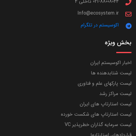
021-88008044 داخلی 4
Info@ecosystem.ir
اکوسیستم در تلگرام
بخش ویژه
اخبار اکوسیستم ایران
لیست شتابدهنده ها
لیست پارکهای علم و فناوری
لیست مراکز رشد
لیست استارتاپ های ایران
لیست استارتاپ های شکست خورده
لیست سرمایه گذاران خطرپذیر VC
قراردادهای استارتاپها