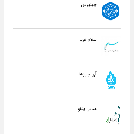
چینپرس
سلام نوپا
آی چیزها
مدیر اینفو