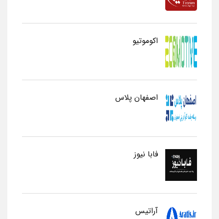
اکوموتیو
اصفهان پلاس
فابا نیوز
آراتیس