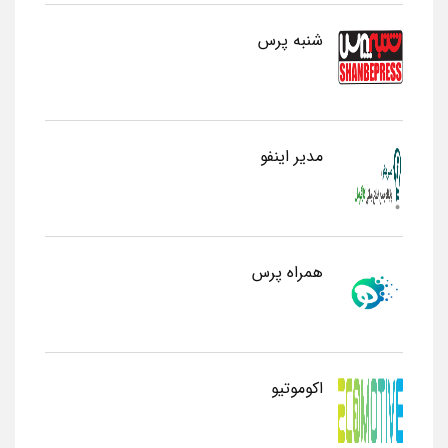
شنبه پرس
مدیر اینفو
همراه پرس
اکوموتیو