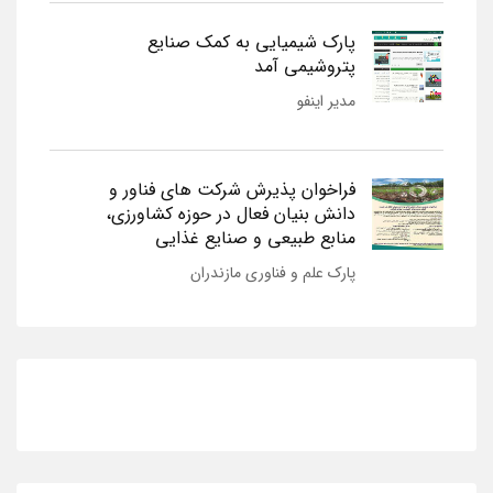
پارک شیمیایی به کمک صنایع
پتروشیمی آمد
مدیر اینفو
فراخوان پذیرش شرکت های فناور و
دانش بنیان فعال در حوزه کشاورزی،
منابع طبیعی و صنایع غذایی
پارک علم و فناوری مازندران