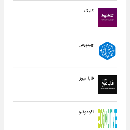
کلیک
چینپرس
فابا نیوز
اکوموتیو