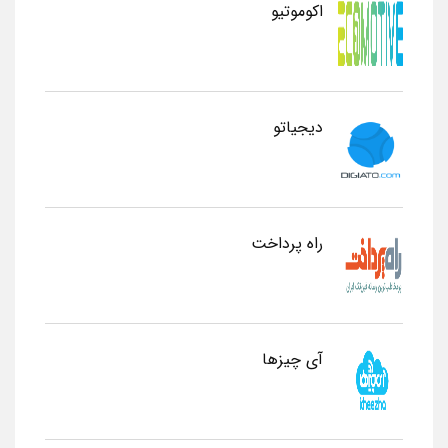
اکوموتیو
دیجیاتو
راه پرداخت
آی چیزها