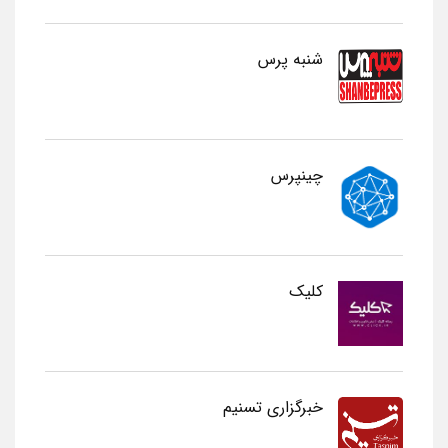
شنبه پرس
چینپرس
کلیک
خبرگزاری تسنیم